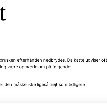
t
dbrusken efterhånden nedbrydes. Da katte udviser o
n dog være opmærksom på følgende:
er den måske ikke ligeså højt som tidligere