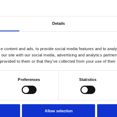
r kan det tyde på at noget er galt og katten burde derf
k og uhelbredeligt, men en række behandlingstiltag k
Details
et vægttab være en god start. Er din kat overvægtig
niveau og undlade at give den godbidder. Fedtsyrer fr
led - et foder med højt indhold af disse vil derfor v
e content and ads, to provide social media features and to analy
 our site with our social media, advertising and analytics partn
katte:
Tørfoder til katte Archives - FAUNAKRAM
 provided to them or that they’ve collected from your use of their
DLERE - FAUNAKRAM
Preferences
Statistics
Allow selection