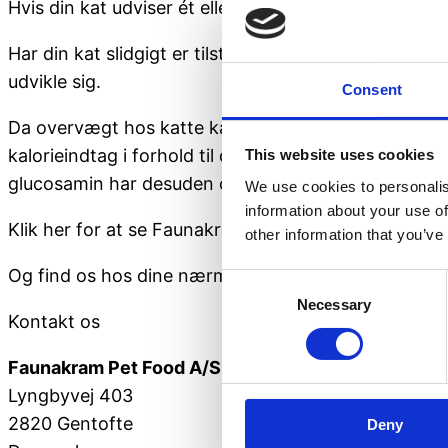
Hvis din kat udviser ét eller flere af disse symptome
Har din kat slidgigt er tilstanden desværre kronis
udvikle sig.
Consent
Da overvægt hos katte kan forværre sygdommen, kan 
kalorieindtag i forhold til dens behov og aktivitets
This website uses cookies
glucosamin har desuden også god effekt på gigtramte 
We use cookies to personalis
information about your use of
Klik her for at se Faunakrams udvalg af tørfoder til 
other information that you’ve
Og find os hos dine nærmeste forhandlere:
FORHAN
Consent
Necessary
Selection
Kontakt os
Faunakram Pet Food A/S
Lyngbyvej 403
2820 Gentofte
Deny