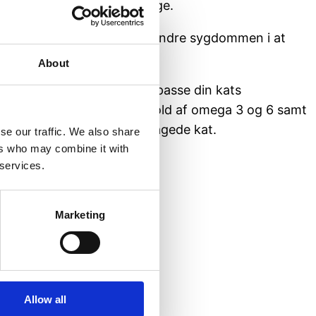
or blive tilset af en dyrlæge.
an dog godt hjælpe med at hindre sygdommen i at
About
, kan du sørge for at tilpasse din kats
a fede fisk med et højt indhold af omega 3 og 6 samt
ære til gavn for din gigtplagede kat.
se our traffic. We also share
ers who may combine it with
 services.
Marketing
Allow all