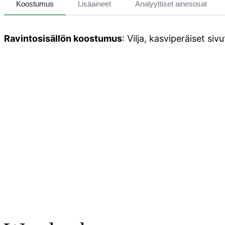
Koostumus
Lisäaineet
Analyyttiset ainesosat
Ravintosisällön koostumus
: Vilja, kasviperäiset siv