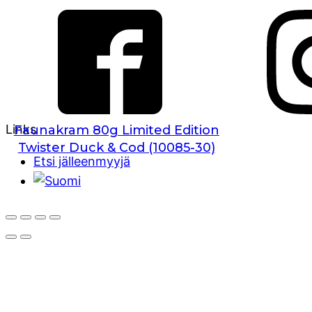
Links
Faunakram 80g Limited Edition
Twister Duck & Cod (10085-30)
Etsi jälleenmyyjä