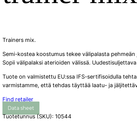
Trainers mix.
Semi-kostea koostumus tekee välipalasta pehmeän ja 
Sopii välipalaksi aterioiden välissä. Uudestisuljettav
Tuote on valmistettu EU:ssa IFS-sertifisoidulla tehta
varmistamme, että tehdas täyttää laatu- ja jäljitett
Find retailer
Tuotetunnus (SKU):
10544