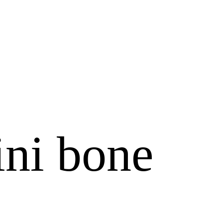
×
ni bone