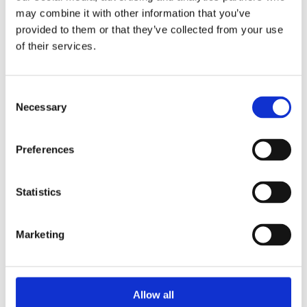
may combine it with other information that you’ve
provided to them or that they’ve collected from your use
of their services.
Faunakram 80g
Limited Edition Cubes
Consent
Necessary
Small Chicken & Cod
Selection
(10085-10)
Preferences
Statistics
Marketing
Allow all