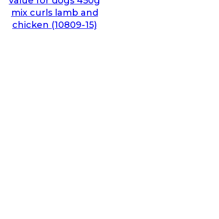
value for dogs 450g
mix curls lamb and
chicken (10809-15)