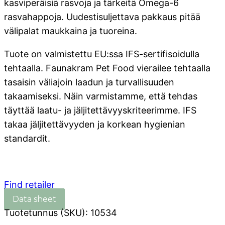
kasviperäisiä rasvoja ja tärkeitä Omega-6
rasvahappoja. Uudestisuljettava pakkaus pitää
välipalat maukkaina ja tuoreina.
Tuote on valmistettu EU:ssa IFS-sertifisoidulla
tehtaalla. Faunakram Pet Food vierailee tehtaalla
tasaisin väliajoin laadun ja turvallisuuden
takaamiseksi. Näin varmistamme, että tehdas
täyttää laatu- ja jäljitettävyyskriteerimme. IFS
takaa jäljitettävyyden ja korkean hygienian
standardit.
Find retailer
Tuotetunnus (SKU):
10534