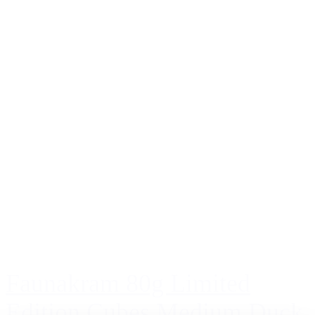
Faunakram 80g Limited
Edition Cubes Medium Duck