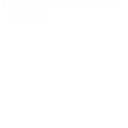
Edition Twister Duck & Cod
(10085-30)