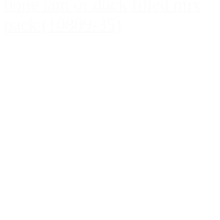
bone lam or duck filled mix
pack (10809-35)