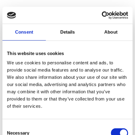
Faunakram 80g Limited
Edition Collagen Sticks Beef
Consent
Details
About
& Cod (10085-20)
This website uses cookies
We use cookies to personalise content and ads, to
provide social media features and to analyse our traffic.
We also share information about your use of our site with
our social media, advertising and analytics partners who
may combine it with other information that you’ve
provided to them or that they’ve collected from your use
of their services.
Consent
Necessary
Selection