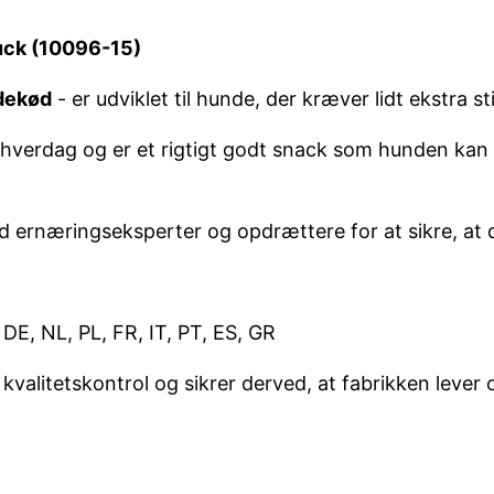
uck (10096-15)
dekød
- er udviklet til hunde, der kræver lidt ekstra st
erdag og er et rigtigt godt snack som hunden kan brug
d ernæringseksperter og opdrættere for at sikre, at d
E, NL, PL, FR, IT, PT, ES, GR
litetskontrol og sikrer derved, at fabrikken lever op 