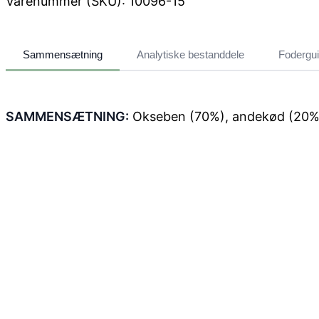
Varenummer (SKU):
10096-15
Sammensætning
Analytiske bestanddele
Fodergu
SAMMENSÆTNING:
Okseben (70%), andekød (20%), t