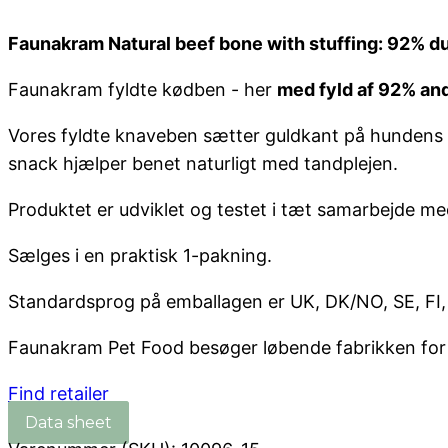
Faunakram Natural beef bone with stuffing: 92% d
Faunakram fyldte kødben - her
med fyld af 92% an
Vores fyldte knaveben sætter guldkant på hundens hv
snack hjælper benet naturligt med tandplejen.
Produktet er udviklet og testet i tæt samarbejde me
Sælges i en praktisk 1-pakning.
Standardsprog på emballagen er UK, DK/NO, SE, FI, D
Faunakram Pet Food besøger løbende fabrikken for kva
Find retailer