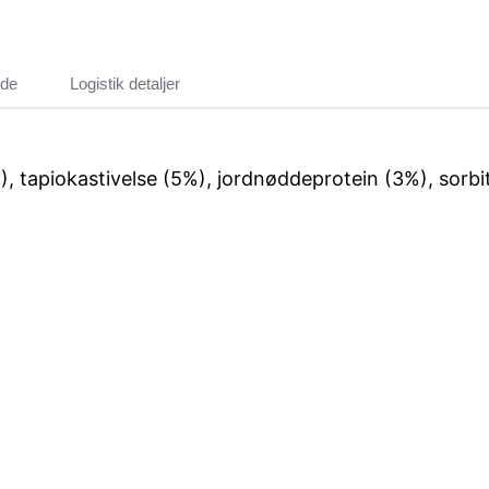
ide
Logistik detaljer
apiokastivelse (5%), jordnøddeprotein (3%), sorbitol 