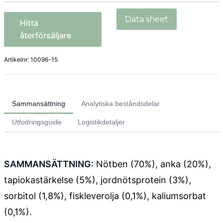
Hitta
återförsäljare
Artikelnr:
10096-15
Sammansättning
Analytiska beståndsdelar
Utfodringsguide
Logistikdetaljer
SAMMANSÄTTNING:
Nötben (70%), anka (20%),
tapiokastärkelse (5%), jordnötsprotein (3%),
sorbitol (1,8%), fiskleverolja (0,1%), kaliumsorbat
(0,1%).