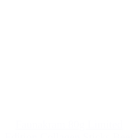
Faunakram 80g Limited
Edition Collagen Sticks Beef