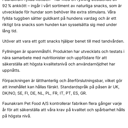
92 % ankkött – ingår i vårt sortiment av naturliga snacks, som är
utvecklade för hundar som behöver lite extra stimulans. Våra
fyllda tuggben sätter guldkant på hundens vardag och är ett
riktigt bra snacks som hunden kan sysselsätta sig med under
lång tid.
Utöver att vara ett gott snacks hjälper benet till med tandvården.
Fyllningen är spannmålsfri. Produkten har utvecklats och testats i
nära samarbete med nutritionister och uppfödare för att
säkerställa att högsta kvalitetsnivå och användarnöjdhet har
uppnåtts.
Förpackningen är lätthanterlig och återförslutningsbar, vilket gör
att innehållet kan hållas färskt. Standardspråk på påsen är UK,
DK/NO, SE, FI, DE, NL, PL, FR, IT, PT, ES, GR.
Faunakram Pet Food A/S kontrollerar fabriken flera gånger varje
år för att säkerställa att våra krav på kvalitet och spårbarhet hålls
på högsta nivå.