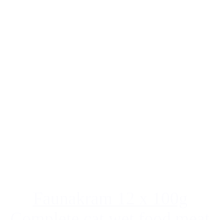
Faunakram 12 x 100g
Complete cat wet food meat