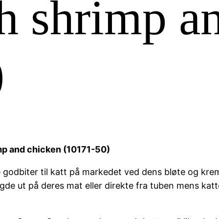
h shrimp a
)
mp and chicken (10171-50)
 godbiter til katt på markedet ved dens bløte og kre
ngde ut på deres mat eller direkte fra tuben mens kat