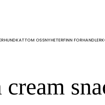
ER
HUND
KATT
OM OSS
NYHETER
FINN FORHANDLER
K
cream snac