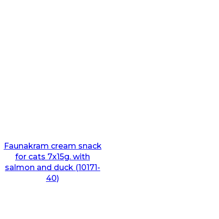
Faunakram cream snack
for cats 7x15g. with
salmon and duck (10171-
40)