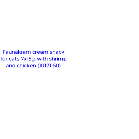
Faunakram cream snack
for cats 7x15g. with shrimp
and chicken (10171-50)