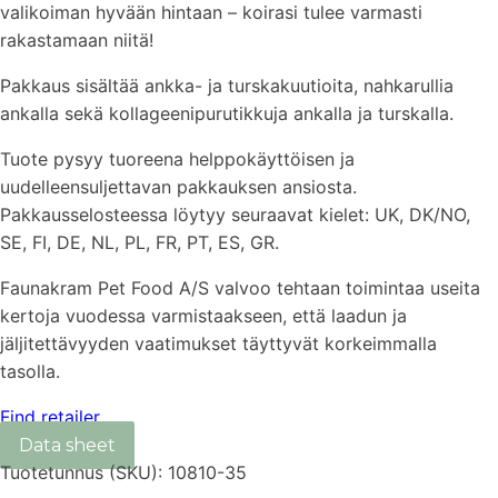
valikoiman hyvään hintaan – koirasi tulee varmasti
rakastamaan niitä!
Pakkaus sisältää ankka- ja turskakuutioita, nahkarullia
ankalla sekä kollageenipurutikkuja ankalla ja turskalla.
Tuote pysyy tuoreena helppokäyttöisen ja
uudelleensuljettavan pakkauksen ansiosta.
Pakkausselosteessa löytyy seuraavat kielet: UK, DK/NO,
SE, FI, DE, NL, PL, FR, PT, ES, GR.
Faunakram Pet Food A/S valvoo tehtaan toimintaa useita
kertoja vuodessa varmistaakseen, että laadun ja
jäljitettävyyden vaatimukset täyttyvät korkeimmalla
tasolla.
Find retailer
Tuotetunnus (SKU):
10810-35