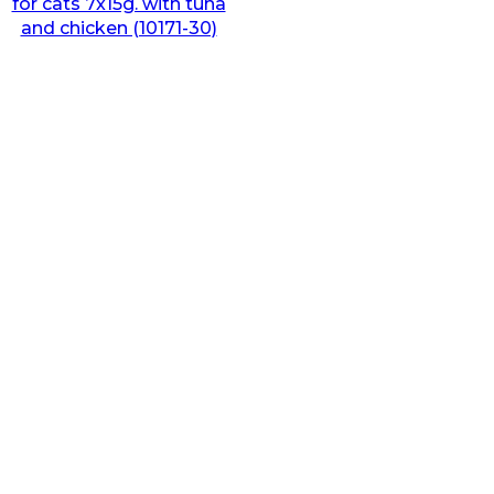
for cats 7x15g. with tuna
and chicken (10171-30)