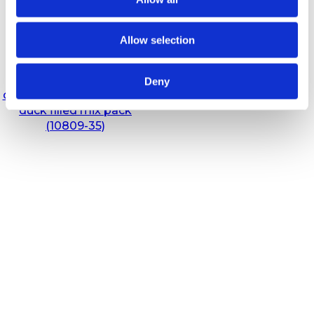
Allow selection
Faunakram Premium
value for dogs 450g
Deny
collagen dog bone lam or
duck filled mix pack
(10809-35)