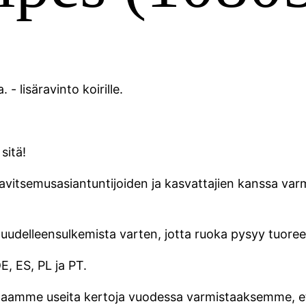
lisäravinto koirille.
sitä!
ssä ravitsemusasiantuntijoiden ja kasvattajien kanss
uudelleensulkemista varten, jotta ruoka pysyy tuore
E, ES, PL ja PT.
amme useita kertoja vuodessa varmistaaksemme, että