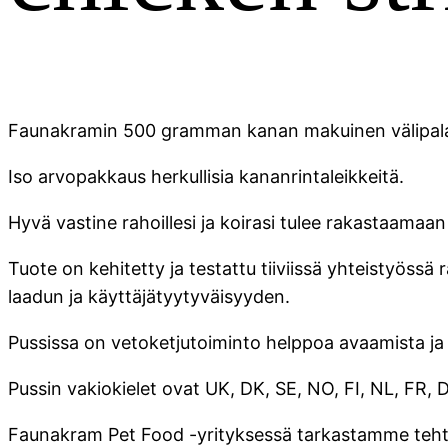
Faunakramin 500 gramman kanan makuinen välipala. - 
Iso arvopakkaus herkullisia kananrintaleikkeitä.
Hyvä vastine rahoillesi ja koirasi tulee rakastaamaan 
Tuote on kehitetty ja testattu tiiviissä yhteistyö
laadun ja käyttäjätyytyväisyyden.
Pussissa on vetoketjutoiminto helppoa avaamista ja 
Pussin vakiokielet ovat UK, DK, SE, NO, FI, NL, FR, D
Faunakram Pet Food -yrityksessä tarkastamme tehta