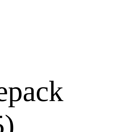
×
epack
5)