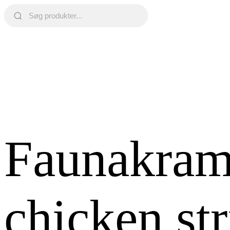
Faunakram
chicken st