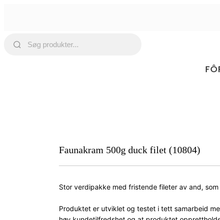
FÔ
Faunakram 500g duck filet (10804)
Stor verdipakke med fristende fileter av and, som
Produktet er utviklet og testet i tett samarbeid m
høy kundetilfredshet og at produktet opprettholde