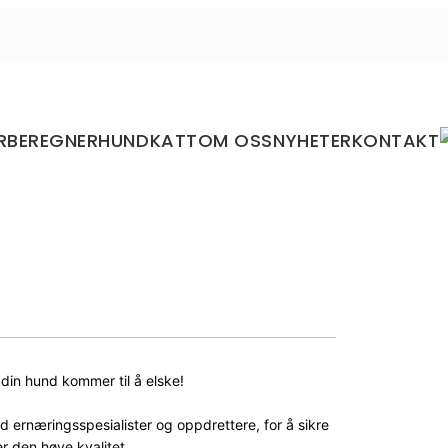
RBEREGNER
HUND
KATT
OM OSS
NYHETER
KONTAKT
 din hund kommer til å elske!
ed ernæringsspesialister og oppdrettere, for å sikre
r den høye kvalitet.