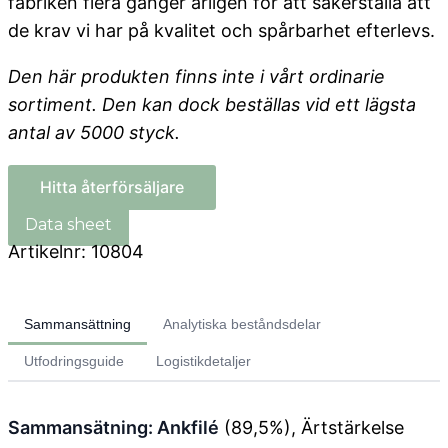
fabriken flera gånger årligen för att säkerställa att
de krav vi har på kvalitet och spårbarhet efterlevs.
Den
här
produkten
finns
inte
i vårt
ordinarie
sortiment. Den kan
dock
beställas
vid ett
lägsta
antal
av 5000
styck
.
Hitta återförsäljare
Artikelnr:
10804
Sammansättning
Analytiska beståndsdelar
Utfodringsguide
Logistikdetaljer
Sammansätning: Ankfilé
(89,5%), Ärtstärkelse