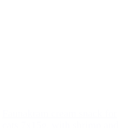
Faunakram cream snack for
cats 7x15g. with shrimp and