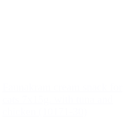
Faunakram cream snack for
cats 7x15g. with tuna and
chicken (10171-30)