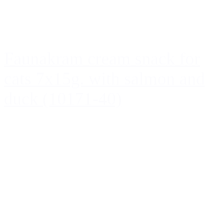
Faunakram cream snack for
cats 7x15g. with salmon and
duck (10171-40)