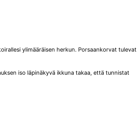
a koirallesi ylimääräisen herkun. Porsaankorvat tulevat
auksen iso läpinäkyvä ikkuna takaa, että tunnistat