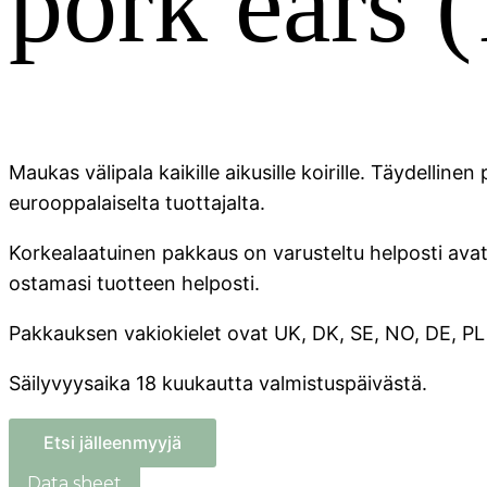
pork ears 
Maukas välipala kaikille aikusille koirille. Täydellin
eurooppalaiselta tuottajalta.
Korkealaatuinen pakkaus on varusteltu helposti avatt
ostamasi tuotteen helposti.
Pakkauksen vakiokielet ovat UK, DK, SE, NO, DE, PL 
Säilyvyysaika 18 kuukautta valmistuspäivästä.
Etsi jälleenmyyjä