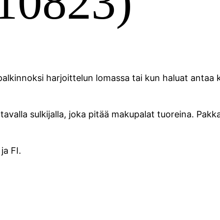
(10823)
en palkinnoksi harjoittelun lomassa tai kun haluat anta
avalla sulkijalla, joka pitää makupalat tuoreina. Pakk
ja FI.