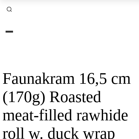
×
Faunakram 16,5 cm
(170g) Roasted
meat-filled rawhide
roll w. duck wrap