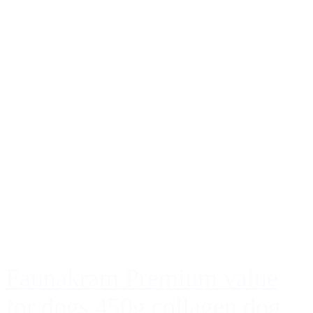
Faunakram Premium value
for dogs 450g collagen dog