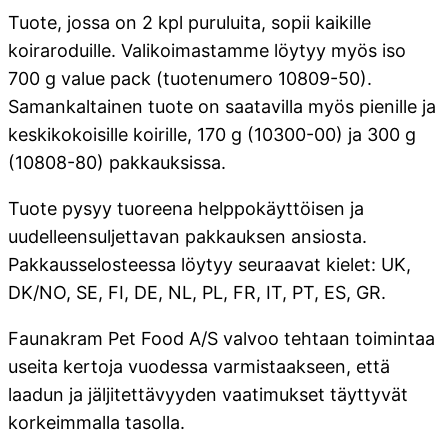
Tuote, jossa on 2 kpl puruluita, sopii kaikille
koiraroduille. Valikoimastamme löytyy myös iso
700 g value pack (tuotenumero 10809-50).
Samankaltainen tuote on saatavilla myös pienille ja
keskikokoisille koirille, 170 g (10300-00) ja 300 g
(10808-80) pakkauksissa.
Tuote pysyy tuoreena helppokäyttöisen ja
uudelleensuljettavan pakkauksen ansiosta.
Pakkausselosteessa löytyy seuraavat kielet: UK,
DK/NO, SE, FI, DE, NL, PL, FR, IT, PT, ES, GR.
Faunakram Pet Food A/S valvoo tehtaan toimintaa
useita kertoja vuodessa varmistaakseen, että
laadun ja jäljitettävyyden vaatimukset täyttyvät
korkeimmalla tasolla.