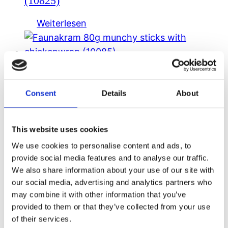
(10825)
Weiterlesen
Faunakram 80g munchy sticks with
chickenwrap (10085)
Consent
Details
About
Weiterlesen
This website uses cookies
We use cookies to personalise content and ads, to
provide social media features and to analyse our traffic.
Faunakram 150g rawhide sticks with
We also share information about your use of our site with
chicken wrap (10098)
our social media, advertising and analytics partners who
may combine it with other information that you’ve
Weiterlesen
provided to them or that they’ve collected from your use
of their services.