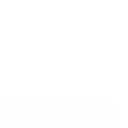
Faunakram 100g real meat
christmas calender (10602-
20)