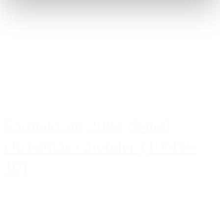
Faunakram 200g dental
christmas calender (10608-
10)