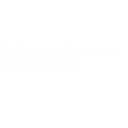
Holmegården 120g soft rolls
with beef (10546)