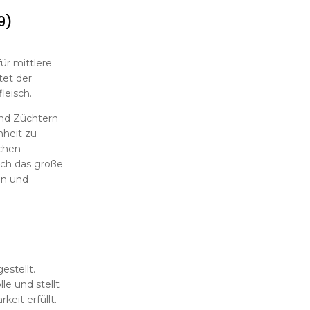
9)
ür mittlere
tet der
leisch.
und Züchtern
nheit zu
achen
rch das große
en und
estellt.
e und stellt
eit erfüllt.