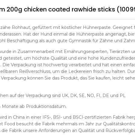
 200g chicken coated rawhide sticks (1009
 zähe Rohhaut, gefüttert mit köstlicher Hühnerpaste. Geeignet f
nderassen. Hat der Hund einmal die Hühnerpaste angenagt, bie
l Beschäftigung als auch gute Gymnastik für Zähne und Zahnf
wurde in Zusammenarbeit mit Ernährungsexperten, Tierärzten 
d getestet, um höchste Qualität und eine hohe Kundenzufriede
. Die Verpackung ist hochwertig verarbeitet und hat einen einf
ießbaren Reißverschluss, um die Leckereien frisch zu halten. Du
r Verpackung können Sie das Produkt, das Sie kaufen, leicht seh
hen auf der Verpackung sind UK, DK, SE, NO, FI, DE und PL
18 Monate ab Produktionsdatum.
rd in China in einer IFS-, BSI- und BSCI-zertifizierten Fabrik herg
 Food besucht die Fabrik mehrmals im Jahr zur Qualitätskontroll
s die Fabrik unsere Anforderungen an Qualität und Rückverfolgbark