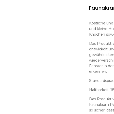
Faunakram
Köstliche und
und kleine Hu
Knochen sowoh
Das Produkt 
entwickelt un
gewährleisten
wiederverschl
Fenster in de
erkennen.
Standardsprac
Haltbarkeit: 
Das Produkt wi
Faunakram Pet
so sicher, das