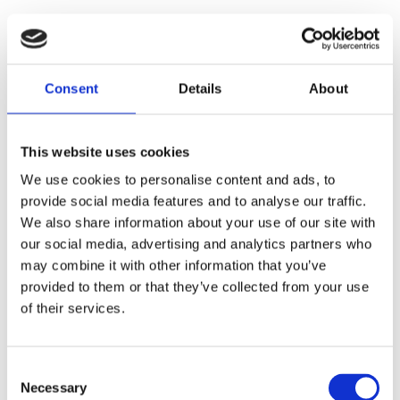
Consent
Details
About
Faunakram 80g Limited
Faunakram 80g Limited
Edition Cubes Medium
Edition Cubes Small
Duck & Cod (10085-15)
Chicken & Cod (10085-10)
This website uses cookies
We use cookies to personalise content and ads, to
provide social media features and to analyse our traffic.
We also share information about your use of our site with
our social media, advertising and analytics partners who
may combine it with other information that you’ve
provided to them or that they’ve collected from your use
of their services.
Consent
Faunakram Premium
Faunakram premium
Necessary
Selection