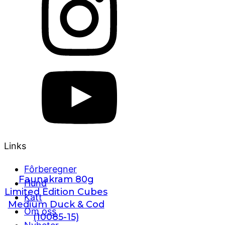
Links
Fôrberegner
Faunakram 80g
Hund
Limited Edition Cubes
Katt
Medium Duck & Cod
Om oss
(10085-15)