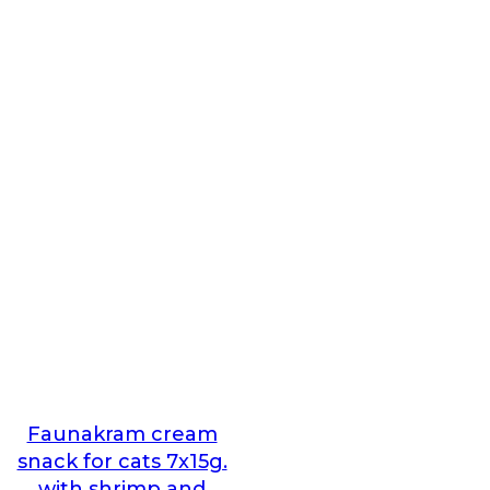
Faunakram cream
snack for cats 7x15g.
with shrimp and