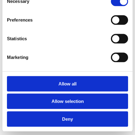
Necessary
Selection
Preferences
Statistics
Marketing
Allow all
Allow selection
Deny