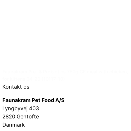
Faunakram Pre- & Probiotics 750g GF meal with chicken,
for kittens 34-20 (10117-10)
Kontakt os
Faunakram Pet Food A/S
Lyngbyvej 403
2820 Gentofte
Danmark