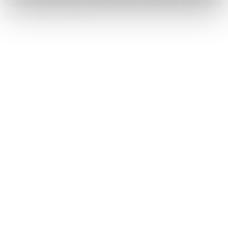
Faunakram premium value for dogs 450g mix curls lamb
and chicken (10809-15)