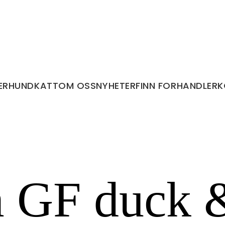
ER
HUND
KATT
OM OSS
NYHETER
FINN FORHANDLER
K
 GF duck &