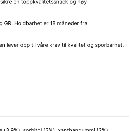
å sikre en toppkvalitetssnack og høy
og GR. Holdbarhet er 18 måneder fra
 lever opp til våre krav til kvalitet og sporbarhet.
lse (3,9%), sorbitol (3%), xanthangummi (2%),