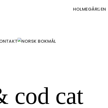
×
HOLMEGÅRDEN
ONTAKT
 cod cat