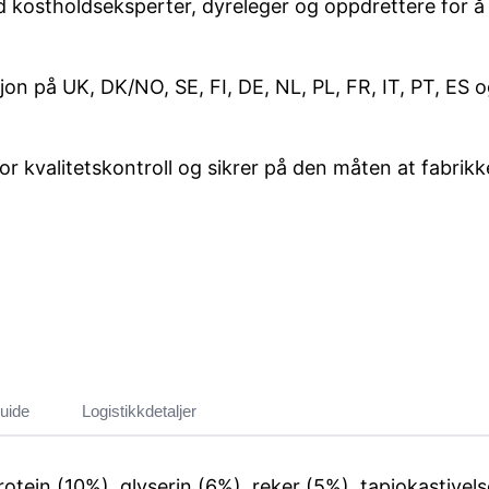
med kostholdseksperter, dyreleger og oppdrettere for 
on på UK, DK/NO, SE, FI, DE, NL, PL, FR, IT, PT, ES 
 kvalitetskontroll og sikrer på den måten at fabrikken
uide
Logistikkdetaljer
otein (10%), glyserin (6%), reker (5%), tapiokastive