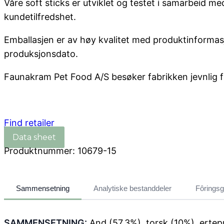
Våre soft sticks er utviklet og testet i samarbeid 
kundetilfredshet.
Emballasjen er av høy kvalitet med produktinformasj
produksjonsdato.
Faunakram Pet Food A/S besøker fabrikken jevnlig for
Find retailer
Produktnummer:
10679-15
Sammensetning
Analytiske bestanddeler
Fôringsg
SAMMENSETNING:
And (57,3%), torsk (10%), ertepr