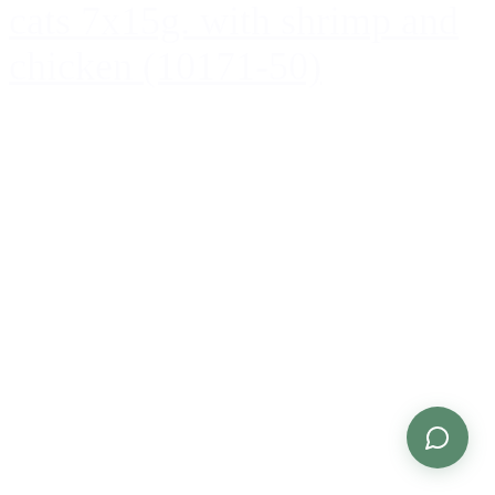
cats 7x15g. with shrimp and
chicken (10171-50)