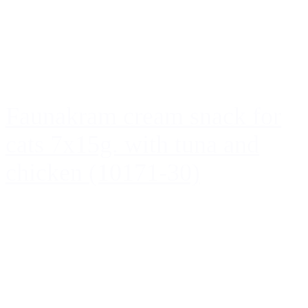
Faunakram cream snack for
cats 7x15g. with tuna and
chicken (10171-30)