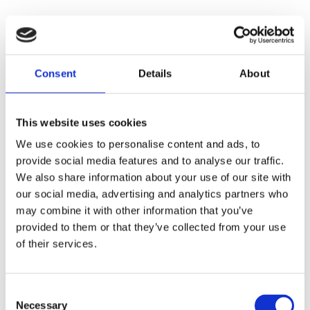
Consent
Details
About
This website uses cookies
We use cookies to personalise content and ads, to
provide social media features and to analyse our traffic.
We also share information about your use of our site with
our social media, advertising and analytics partners who
may combine it with other information that you’ve
provided to them or that they’ve collected from your use
of their services.
Faunakram Premium value
for dogs 450g collagen dog
Consent
bone lam or duck filled mix
Necessary
Selection