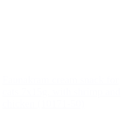
Faunakram cream snack for
cats 7x15g. with shrimp and
chicken (10171-50)