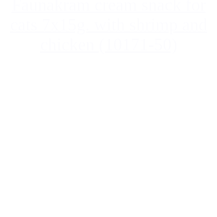
Faunakram cream snack for
cats 7x15g. with shrimp and
chicken (10171-50)