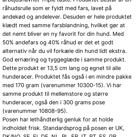
råhudsrulle som er fyldt med fars, lavet på
andekød og andelever. Desuden er hele produktet
klædt med samme farsblandning, hvilket gør at
det nemt bliver en ny favorit for din hund. Med
50% andefars og 40% råhud er det et godt
alternativ når du vil forkæle din hund lidt ekstra.
God ernæring og tyggeglæde i samme produkt.
Dette produkt er 13,5 cm lang og egnet til alle
hunderacer. Produktet fås også i en mindre pakke
med 170 gram (varenummer 10300-15). Vi har
samme produkt til mellemstore og større
hunderacer, også den i 300 grams pose
(varenummer 10808-95).
Posen har lethåndterlig genluk for at holde
indholdet frisk. Standardsprog på posen er UK,
DK/NO, SE, FI, DE, NL, PL, FR, IT, PT, ES, GR.