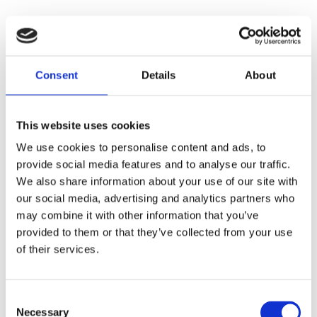
Consent
Details
About
This website uses cookies
Faunakram 80g Limited
We use cookies to personalise content and ads, to
provide social media features and to analyse our traffic.
Edition Cubes Medium Duck
We also share information about your use of our site with
& Cod (10085-15)
our social media, advertising and analytics partners who
may combine it with other information that you’ve
provided to them or that they’ve collected from your use
of their services.
Consent
Necessary
Selection