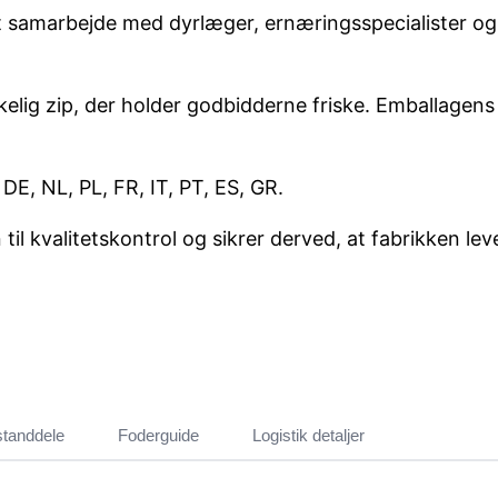
t samarbejde med dyrlæger, ernæringsspecialister og 
kkelig zip, der holder godbidderne friske. Emballagen
E, NL, PL, FR, IT, PT, ES, GR.
 kvalitetskontrol og sikrer derved, at fabrikken lever
standdele
Foderguide
Logistik detaljer