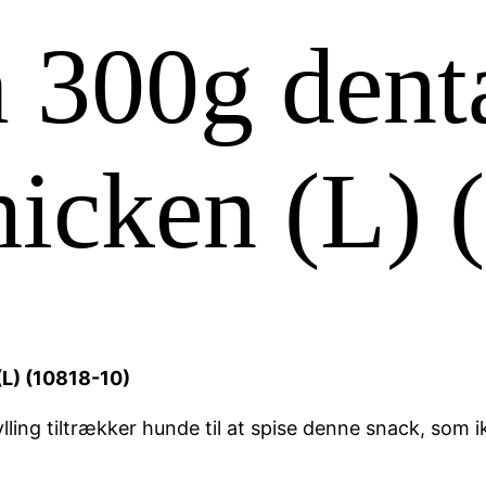
 300g dent
chicken (L)
(L) (10818-10)
ylling tiltrækker hunde til at spise denne snack, so