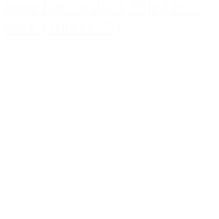
bone lam or duck filled mix
pack (10809-35)