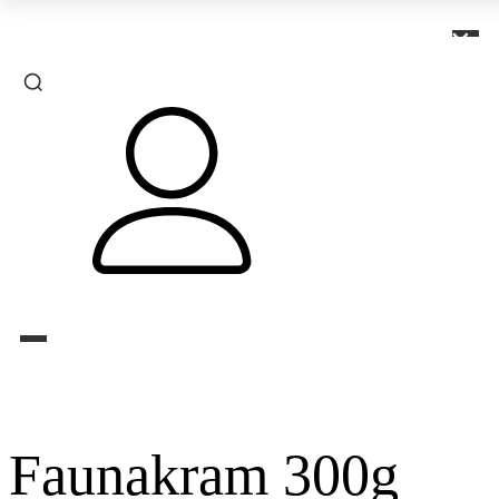
×
Faunakram 300g