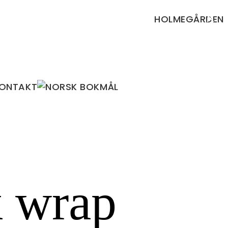
×
HOLMEGÅRDEN
ONTAKT
 wrap