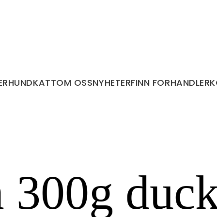
ER
HUND
KATT
OM OSS
NYHETER
FINN FORHANDLER
K
 300g duck