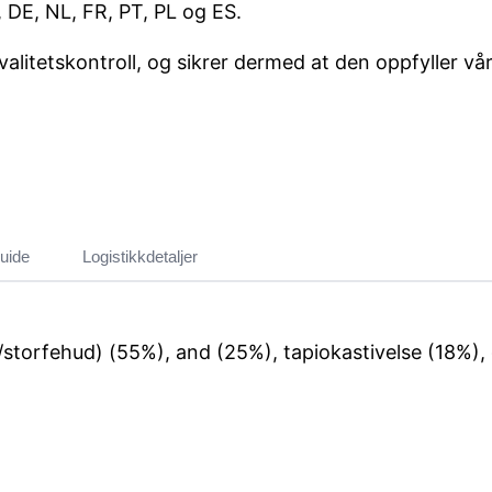
 DE, NL, FR, PT, PL og ES.
litetskontroll, og sikrer dermed at den oppfyller våre
uide
Logistikkdetaljer
/storfe
hud
) (55%), and (25%), tapiokastivelse (18%), 