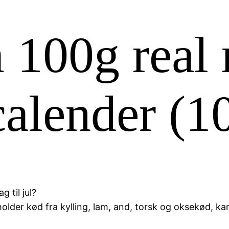
 100g real
calender (1
 til jul?
der kød fra kylling, lam, and, torsk og oksekød, ka