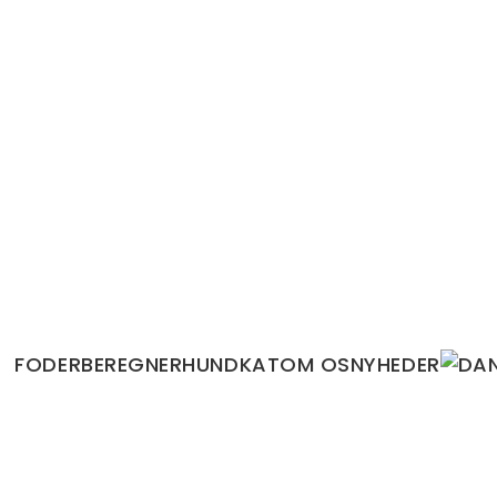
FODERBEREGNER
HUND
KAT
OM OS
NYHEDER