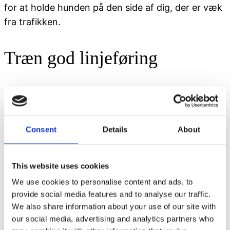
for at holde hunden på den side af dig, der er væk
fra trafikken.
Træn god linjeføring
Jo bedre din hund er til at gå i snor, desto sikrere
bliver turen. Ikke mindst i glat føre. Træn din hund
jævnligt i at gå ved siden af dig, uden at den
Consent
Details
About
trækker. Start langsomt med mindre ture og øg
efterhånden længden. Hav et par Faunakram
godbidder i hånden og vis dem til hunden uden at
This website uses cookies
give den noget. Begynd at gå og giv først ros og
We use cookies to personalise content and ads, to
en godbid, når hunden ikke trækker.
provide social media features and to analyse our traffic.
We also share information about your use of our site with
our social media, advertising and analytics partners who