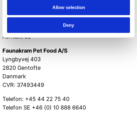
for hunde med korte pels. Giv din hund nærende
Allow selection
og vitaminrig kost, så den har noget at stå imod
med.
Deny
Kontakt os
Faunakram Pet Food A/S
Lyngbyvej 403
2820 Gentofte
Danmark
CVR: 37493449
Telefon: +45 44 22 75 40
Telefon SE +46 (0) 10 888 6640
VOV@FAUNAKRAM.COM
CSR Politik