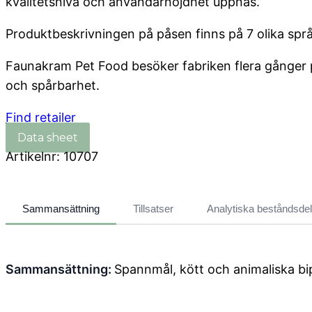
kvalitetsnivå och användarnöjdhet uppnås.
Produktbeskrivningen på påsen finns på 7 olika språ
Faunakram Pet Food besöker fabriken flera gånger per
och spårbarhet.
Find retailer
Artikelnr:
10707
Sammansättning
Tillsatser
Analytiska beståndsdel
Sammansättning:
Spannmål, kött och animaliska bip