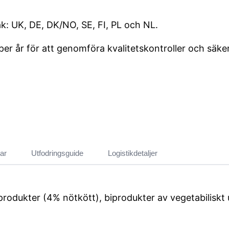
k: UK, DE, DK/NO, SE, FI, PL och NL.
 år för att genomföra kvalitetskontroller och säkerst
ar
Utfodringsguide
Logistikdetaljer
rodukter (4% nötkött), biprodukter av vegetabiliskt ur