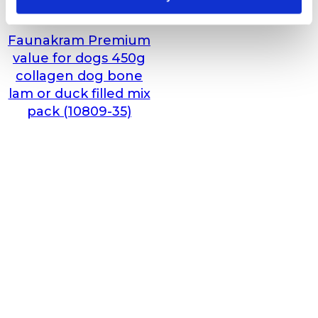
Faunakram Premium
value for dogs 450g
collagen dog bone
lam or duck filled mix
pack (10809-35)