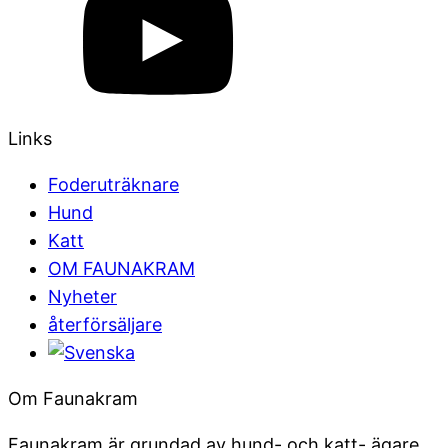
Links
Foderuträknare
Hund
Katt
OM FAUNAKRAM
Nyheter
återförsäljare
Om Faunakram
Faunakram är grundad av hund- och katt- ägare