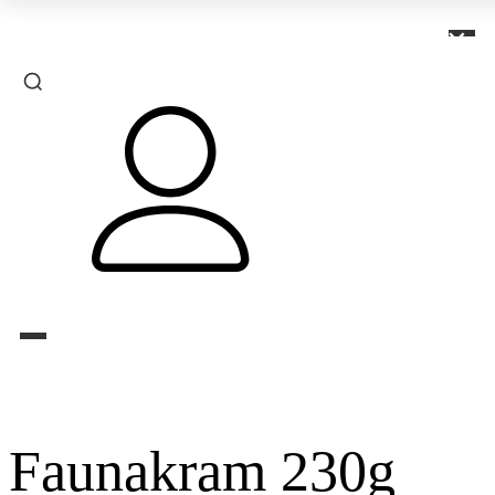
×
Faunakram 230g