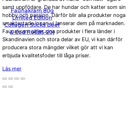
samt uppfödare. De har hundar och katter som sin
Faunakram 80g
hobby och passion. Därför blir alla produkter noga
Limited Edition
smaktestade innan vi lanserar dem på marknaden.
Collagen Sticks Beef
Faunakram säljer sina produkter i flera länder i
& Cod (10085-20)
Skandinavien och stora delar av EU, vi kan därför
producera stora mängder vilket gör att vi kan
erbjuda kvalitetsfoder till låga priser.
Läs mer