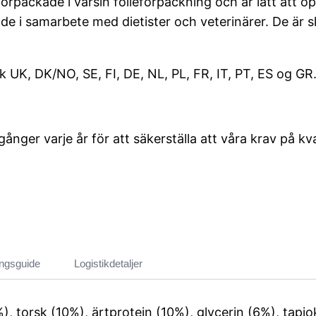
 förpackade i varsin folieförpackning och är lätt att ö
ade i samarbete med dietister och veterinärer. De är 
 UK, DK/NO, SE, FI, DE, NL, PL, FR, IT, PT, ES og GR
ånger varje år för att säkerställa att våra krav på kv
ingsguide
Logistikdetaljer
), torsk (10%), ärtprotein
(10%), glycerin (6%), t
apio