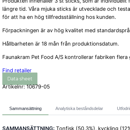
Produkten innehåller 3 st sticks, som är individuellt
längre tid. Våra mjuka sticks är utvecklade och test
för att ha en hög tillfredsställning hos kunden.
Förpackningen är av hög kvalitet med standardspråk
Hållbarheten är 18 mån från produktionsdatum.
Faunakram Pet Food A/S kontrollerar fabriken flera g
Find retailer
Artikelnr:
10679-05
Sammansättning
Analytiska beståndsdelar
Utfodr
SAMMANSÄTTNING:
Tonfisk
(50,3%), kyckling (12%