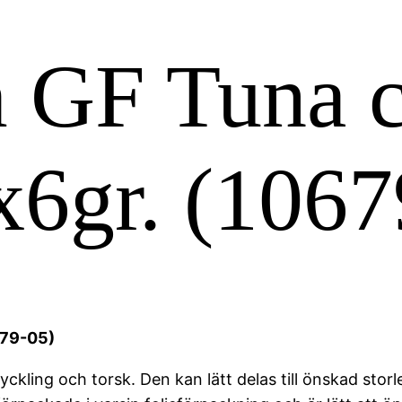
 GF Tuna c
x6gr. (1067
679-05)
ling och torsk. Den kan lätt delas till önskad storlek