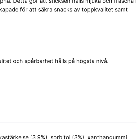
ppna. Detta gör att sticksen hålls mjuka och fräscha i
skapade för att säkra snacks av toppkvalitet samt
.
alitet och spårbarhet hålls på högsta nivå.
kastärkelse
(3,9%), sorbitol (3%), x
anthangummi