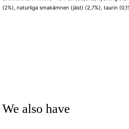
(2%), naturliga smakämnen
(
jäst
) (2,7%), taurin (0,
We also have