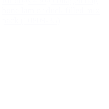
for dogs 450g collagen dog
bone lam or duck filled mix
pack (10809-35)