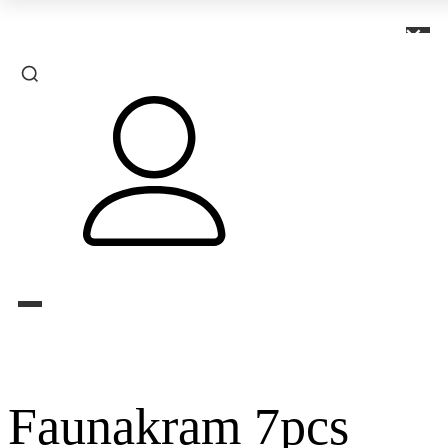
×
Faunakram 7pcs