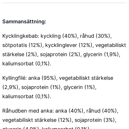
Sammansättning:
Kycklingkebab: kyckling (40%), råhud (30%),
sötpotatis (12%), kycklinglever (12%), vegetabiliskt
stärkelse (2%), sojaprotein (2%), glycerin (1,9%),
kaliumsorbat (0,1%).
Kyllingfilé: anka (95%), vegetabiliskt stärkelse
(2,9%), sojaprotein (1%), glycerin (1%),
kaliumsorbat (0,1%).
Råhudben med anka: anka (40%), råhud (40%),
vegetabiliskt stärkelse (12%), sojaprotein (3%),