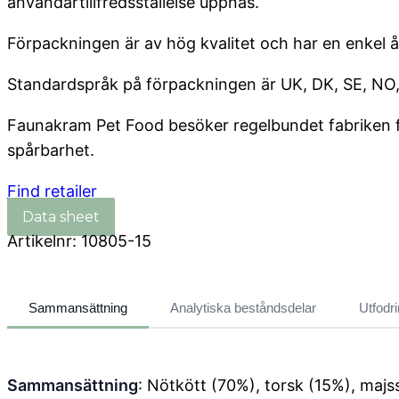
användartillfredsställelse uppnås.
Förpackningen är av hög kvalitet och har en enkel å
Standardspråk på förpackningen är UK, DK, SE, NO, 
Faunakram Pet Food besöker regelbundet fabriken för 
spårbarhet.
Find retailer
Artikelnr:
10805-15
Sammansättning
Analytiska beståndsdelar
Utfodr
Sammansättning
: Nötkött (70%), torsk (15%), majss