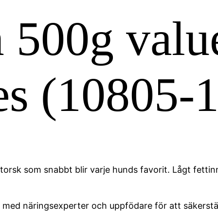
 500g valu
es (10805-1
rsk som snabbt blir varje hunds favorit. Lågt fettin
med näringsexperter och uppfödare för att säkerställ