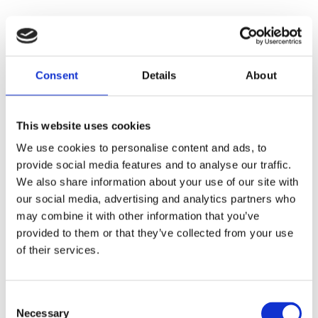
Consent
Details
About
This website uses cookies
We use cookies to personalise content and ads, to
provide social media features and to analyse our traffic.
We also share information about your use of our site with
Faunakram 80g Limited
our social media, advertising and analytics partners who
may combine it with other information that you’ve
Edition Cubes Medium Duck
provided to them or that they’ve collected from your use
of their services.
& Cod (10085-15)
Consent
Necessary
Selection