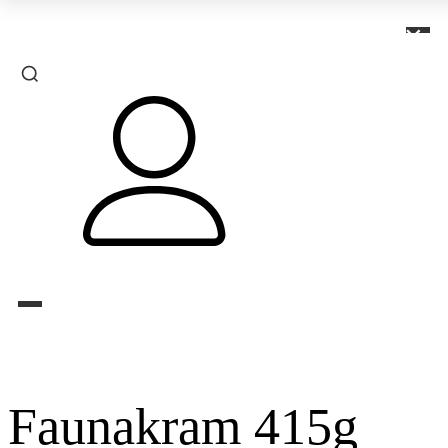
×
Faunakram 415g