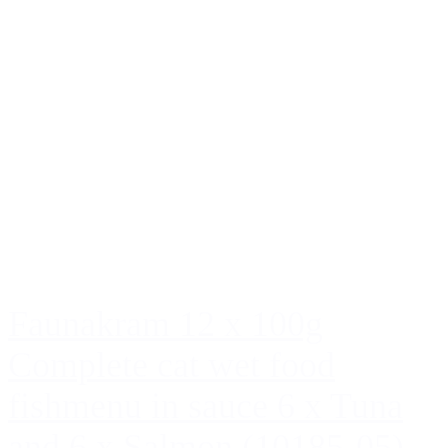
Faunakram 12 x 100g
Complete cat wet food
fishmenu in sauce 6 x Tuna
and 6 x Salmon (10185-05)