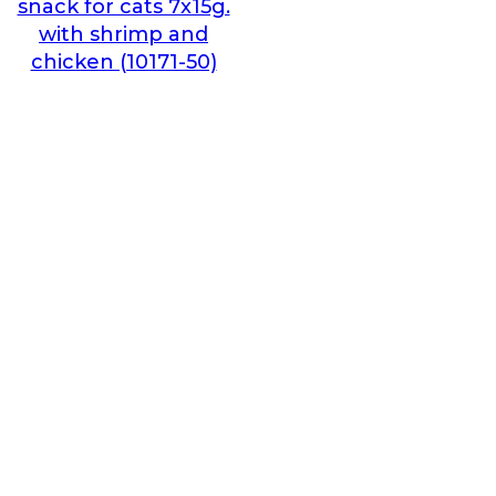
snack for cats 7x15g.
with shrimp and
chicken (10171-50)