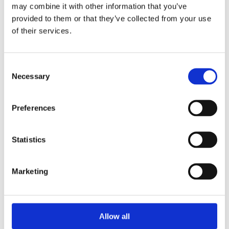
may combine it with other information that you’ve
provided to them or that they’ve collected from your use
of their services.
Faunakram 80g
Limited Edition Cubes
Consent
Small Chicken & Cod
Necessary
Selection
(10085-10)
Preferences
Statistics
Marketing
Allow all