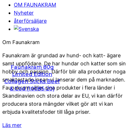
OM FAUNAKRAM
Nyheter
återförsäljare
Om Faunakram
Faunakram är grundad av hund- och katt- ägare
samt uppfödare. De har hundar och katter som sin
Faunakram 80g
hobby och passion. Därför blir alla produkter noga
Limited Edition
smaktestade innan vi lanserar dem på marknaden.
Collagen Sticks Beef
Faunakram säljer sina produkter i flera länder i
& Cod (10085-20)
Skandinavien och stora delar av EU, vi kan därför
producera stora mängder vilket gör att vi kan
erbjuda kvalitetsfoder till låga priser.
Läs mer