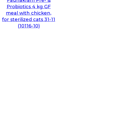
Faunakram Pre- &
Probiotics 4 kg GF
meal with chicken,
for sterilized cats 31-11
(10116-10)