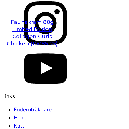
Faunakram 80g
Limited Edition
Collagen Curls
Chicken (10085-25)
Links
Foderuträknare
Hund
Katt