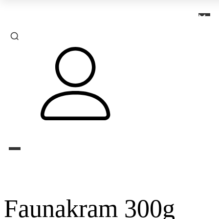
×
Faunakram 300g