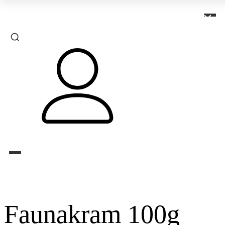
×
Faunakram 100g