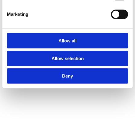
Marketing
Allow all
Allow selection
Deny
Faunakram premium value for dogs 450g mix curls lamb
and chicken (10809-15)