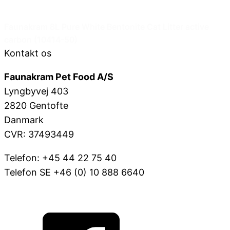
Faunakram 8L Pure White Bentonite Cat Litter active
carbon (10414-50)
Kontakt os
Faunakram Pet Food A/S
Lyngbyvej 403
2820 Gentofte
Danmark
CVR: 37493449
Telefon: +45 44 22 75 40
Telefon SE +46 (0) 10 888 6640
VOV@FAUNAKRAM.COM