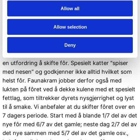
dyrene det smaker. Faunakram smakstester alle
Allow all
produkter løpende på både hunder og katter, for å
sikre at dyrene er tilfredse med smaken.
Allow selection
Hvordan skifter jeg fôr?
Deny
Dyr liker ofte faste vaner, og det kan derfor være
en utfordring å skifte fôr. Spesielt katter "spiser
med nesen” og godkjenner ikke alltid hvilket som
helst fôr. Faunakram jobber derfor også med
lukten på fôret ved å dekke kulene med et spesielt
fettlag, som tiltrekker dyrets nysgjerrighet og lyst
til å smake. Vi anbefaler at du skifter fôret over en
7 dagers periode. Start med å blande 1/7 del av det
nye fôr med 6/7 av det gamle; neste dag 2/7 del av
det nye sammen med 5/7 del av det gamle osv.,