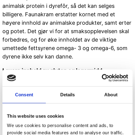
animalsk protein i dyrefôr, så det kan selges
billigere. Faunakram erstatter kornet med et
høyere innhold av animalske produkter, samt erter
og potet. Det gjør vi for at smaksopplevelsen skal
forbedres, og for øke innholdet av de viktige
umettede fettsyrene omega- 3 og omega-6, som
dyrene ikke selv kan danne.
Lavere innhold av gluten og lagermidd
Faunakram forsøker å minske innholdet av gluten
og lagermidd ved å fjerne kornet fra vårt Premium
Consent
Details
About
fôr. Vi opplever, at mange hunder og katter, som
har hatt milde symptomer på allergi, trives bedre
This website uses cookies
med Faunakrams kornfrie fôr, hvor innholdet av
We use cookies to personalise content and ads, to
gluten og lagermidd er veldig lavt. Faunakram
provide social media features and to analyse our traffic.
understreker derimot at fôret ikke er utviklet til dyr