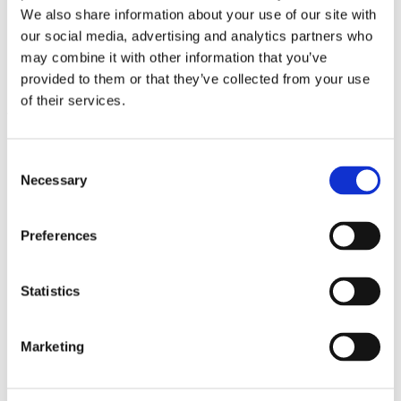
We also share information about your use of our site with
som lider av allergi, men derimot til sunne og friske
our social media, advertising and analytics partners who
dyr.
may combine it with other information that you’ve
provided to them or that they’ve collected from your use
Du kommer også til å legge merke til at det er
of their services.
tenkt nøye over de resterende ingredienser i
Faunakrams kornfrie fôr, hvor det kun tilsettes
Consent
naturlige ingredienser og konserveringsmidler.
Necessary
Selection
Bedre smaksopplevelse er viktig
Preferences
Faunakram gjør mye for å sikre at dyrene får en
god smaksopplevelse. Forsøk med fôr-testing
Statistics
dokumenterer at hunder og katter foretrekker det
kornfrie fôr. Dette er muligvis på grunn av en
Marketing
annerledes sammensetning av aminosyrer i
proteiner fra f.eks. grønnsaker og kjøtt. Jo høyere
kjøtt- og proteininnhold, desto bedre synes